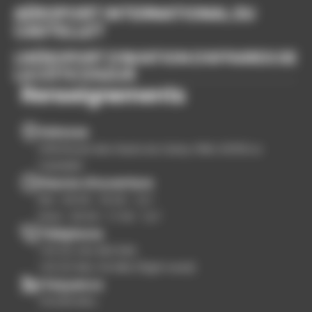
AÉROPORT INTERNATIONAL DU
CASTELLET
L’AÉROPORT D’AVIATION D’AFFAIRES DE
LA CÔTE D’AZUR
Renseignements
Adresse
3100 Route des Hauts du Camp, RN8, 83330 Le
Castellet
Heures d'ouverture
Été : 09:00 - 18:00 - 7j/7
Hiver : 09:00 - 17:00 - 7j/7
Téléphone
+33 (0) 494 983 999
+33 (0) 684 116 986 (flight need)
Fréquence
119.005 Mhz