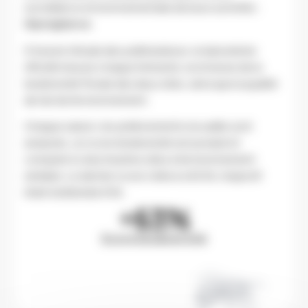
surveillance environnementale de leurs activités :
l’Apivigilance
.
À travers l’étude des pollinisateurs, le laboratoire
APILAB mesure chaque trimestre, la richesse de la
biodiversité florale des deux sites, ainsi que la qualité
de l’air de l’environnement.
Chaque saison, les prélèvements recueillis sont
analysés, un score biodiversité est produit et
comparé à celui d’autres sites à l’environnement
similaire. Le dernier score s’élève à 63,1%, l’objectif
était d’atteindre 61%.
+
63
%
Score biodiversité