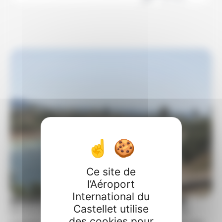
Ce site de
l’Aéroport
International du
Mobilisés contre les feux de fôret
Castellet utilise
Face au risque d’incendie, l’Aéroport International du
des cookies pour