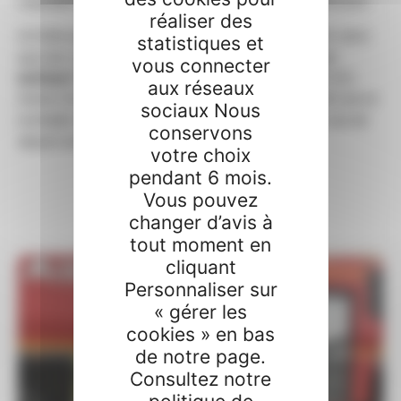
Castellet se mobilise aux côtés des services de secours.
réaliser des
Un hélicoptère bombardier d’eau (HBO) du SDIS 83, ainsi
statistiques et
que des Canadairs sont accueillis durant la période
vous connecter
Le Circuit Paul Ricard met également à disposition son
estivale.
aux réseaux
bassin de rétention d’eau, permettant aux aéronefs de se
sociaux Nous
ravitailler rapidement et d’intervenir sans délai en cas de
conservons
départ de feu.
votre choix
pendant 6 mois.
Vous pouvez
changer d’avis à
tout moment en
cliquant
Personnaliser sur
« gérer les
cookies » en bas
de notre page.
Consultez notre