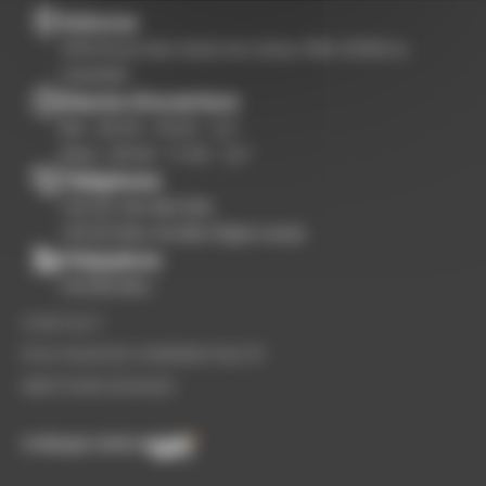
Adresse
3100 Route des Hauts du Camp, RN8, 83330 Le
Castellet
Heures d'ouverture
Été : 09:00 - 18:00 - 7j/7
Hiver : 09:00 - 17:00 - 7j/7
Téléphone
+33 (0) 494 983 999
+33 (0) 684 116 986 (flight need)
Fréquence
119.005 Mhz
CONTACT
POLITIQUE DE CONFIDENTIALITÉ
MENTIONS LÉGALES
Créé par Unitros