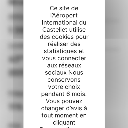
Niveau 5
Ce site de
l’Aéroport
Altitude
International du
1 391 ft
Castellet utilise
des cookies pour
réaliser des
Localisation
statistiques et
43°15’08’’N –
vous connecter
aux réseaux
005°47’10’’E
sociaux Nous
conservons
votre choix
Fréquence AFIS
pendant 6 mois.
Vous pouvez
119.005 Mhz
changer d’avis à
tout moment en
cliquant
PCN