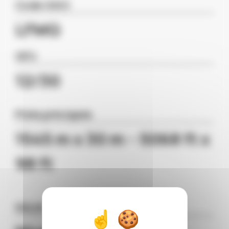
Code OACI
LFMQ
QFU
12/30
Piste principale
1545 m x 30 m – 5068 ft x
98 ft
SSLIA