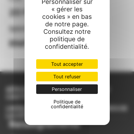
Personnaliser sur
« gérer les
20 F/B/W/T
cookies » en bas
de notre page.
Spécifications de navigation IFR​
Consultez notre
politique de
RNP 12 C, RNP 30
confidentialité.
Tout accepter
Tout refuser
AÉROPORT INTERNATIONAL DU
Personnaliser
CASTELLET
Politique de
confidentialité
L’AÉROPORT D’AVIATION D’AFFAIRES DE
LA CÔTE D’AZUR
Renseignements